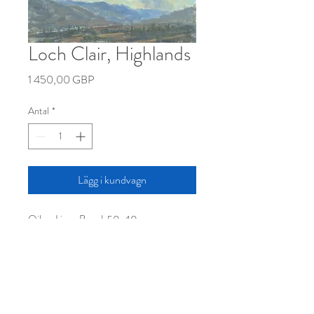
Loch Clair, Highlands
Pris
1 450,00 GBP
Antal
*
Lägg i kundvagn
Oil on Linen Board, 50x40cm
pidgeculmer@yahoo.com
+44 (0)7764193754