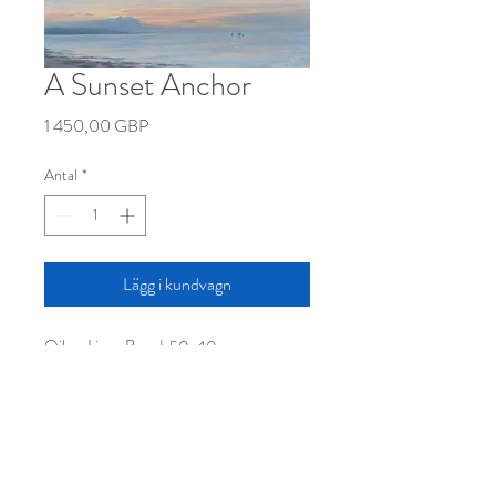
A Sunset Anchor
Pris
1 450,00 GBP
Antal
*
Lägg i kundvagn
Oil on Linen Board, 50x40cm
pidgeculmer@yahoo.com
+44 (0)7764193754